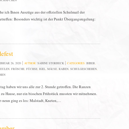
SCHÄFCHEN
che ich Ihnen Auszüge aus der offiziellen Schulmail der
etreffen: Besonders wichtig ist der Punkt Übergangsregelung:
lefest
BRUAR 26, 2020
AUTHOR:
SABINE STORBECK
CATEGORIES:
BIBER
,
,
EULEN
,
FRÖSCHE
,
FÜCHSE
,
IGEL
,
MÄUSE
,
RABEN
,
SCHULGESCHEHEN
,
HEN
tag haben wir uns alle zur 2. Stunde getroffen. Die Ranzen
 zu Hause, nur ein bisschen Frühstück mussten wir mitnehmen.
 neun ging es los: Malstadt, Kneten,…
ember