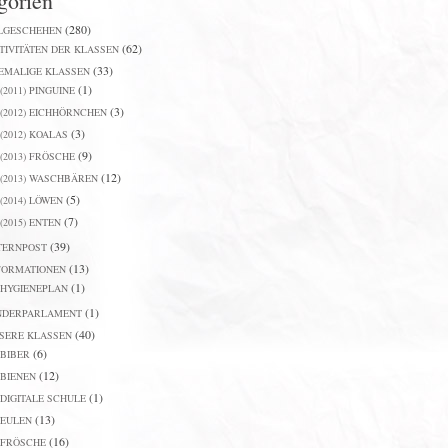
gorien
(280)
LGESCHEHEN
(62)
TIVITÄTEN DER KLASSEN
(33)
EMALIGE KLASSEN
(1)
(2011) PINGUINE
(3)
(2012) EICHHÖRNCHEN
(3)
(2012) KOALAS
(9)
(2013) FRÖSCHE
(12)
(2013) WASCHBÄREN
(5)
(2014) LÖWEN
(7)
(2015) ENTEN
(39)
TERNPOST
(13)
FORMATIONEN
(1)
HYGIENEPLAN
(1)
NDERPARLAMENT
(40)
SERE KLASSEN
(6)
BIBER
(12)
BIENEN
(1)
DIGITALE SCHULE
(13)
EULEN
(16)
FRÖSCHE