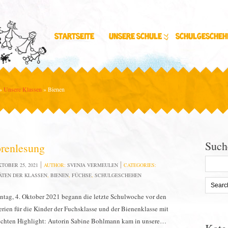
Startseite
Unsere Schule
Schulgescheh
»
Unsere Klassen
»
Bienen
Such
renlesung
Search
TOBER 25, 2021
AUTHOR:
SVENJA VERMEULEN
CATEGORIES:
for:
ÄTEN DER KLASSEN
,
BIENEN
,
FÜCHSE
,
SCHULGESCHEHEN
ag, 4. Oktober 2021 begann die letzte Schulwoche vor den
erien für die Kinder der Fuchsklasse und der Bienenklasse mit
echten Highlight: Autorin Sabine Bohlmann kam in unsere…