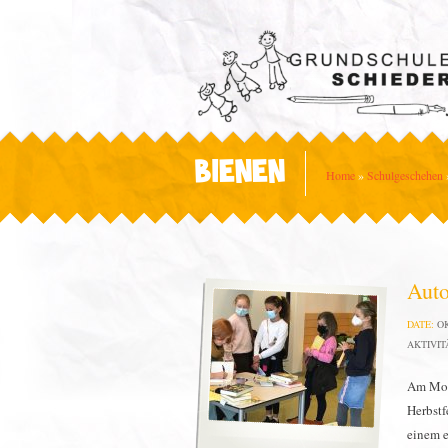
BIENEN
Home
»
Schulgeschehen
Auto
DATE:
OK
AKTIVIT
Am Mont
Herbstf
einem 