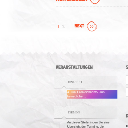
1
2
NEXT
VERANSTALTUNGEN
S
JUNI / JULI
f
4. Juni Fronleichnam5. Juni
beweglicher...
TERMINE
An dieser Stelle finden Sie eine
D
Übersicht der Termine, die...