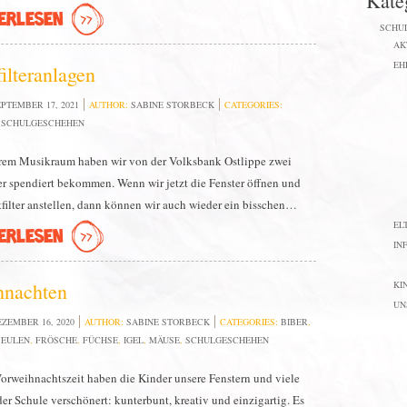
Kate
ERLESEN
SCHU
AK
EH
filteranlagen
PTEMBER 17, 2021
AUTHOR:
SABINE STORBECK
CATEGORIES:
,
SCHULGESCHEHEN
rem Musikraum haben wir von der Volksbank Ostlippe zwei
ter spendiert bekommen. Wenn wir jetzt die Fenster öffnen und
tfilter anstellen, dann können wir auch wieder ein bisschen…
EL
ERLESEN
IN
hnachten
KI
UN
ZEMBER 16, 2020
AUTHOR:
SABINE STORBECK
CATEGORIES:
BIBER
,
,
EULEN
,
FRÖSCHE
,
FÜCHSE
,
IGEL
,
MÄUSE
,
SCHULGESCHEHEN
Vorweihnachtszeit haben die Kinder unsere Fenstern und viele
er Schule verschönert: kunterbunt, kreativ und einzigartig. Es