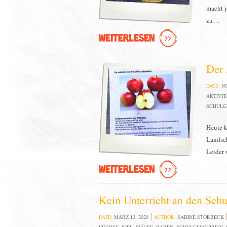
macht j
zu…
WEITERLESEN
Der 
DATE:
N
AKTIVIT
SCHULG
Heute k
Landsch
Leider 
WEITERLESEN
Kein Unterricht an den Sch
DATE:
MÄRZ 13, 2020
AUTHOR:
SABINE STORBECK