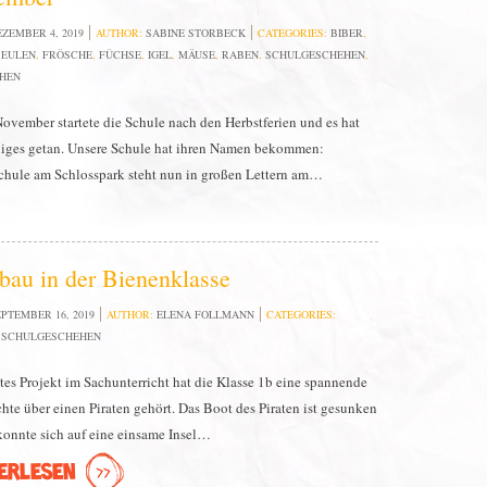
ZEMBER 4, 2019
AUTHOR:
SABINE STORBECK
CATEGORIES:
BIBER
,
,
EULEN
,
FRÖSCHE
,
FÜCHSE
,
IGEL
,
MÄUSE
,
RABEN
,
SCHULGESCHEHEN
,
HEN
ovember startete die Schule nach den Herbstferien und es hat
niges getan. Unsere Schule hat ihren Namen bekommen:
hule am Schlosspark steht nun in großen Lettern am…
bau in der Bienenklasse
PTEMBER 16, 2019
AUTHOR:
ELENA FOLLMANN
CATEGORIES:
,
SCHULGESCHEHEN
ztes Projekt im Sachunterricht hat die Klasse 1b eine spannende
hte über einen Piraten gehört. Das Boot des Piraten ist gesunken
konnte sich auf eine einsame Insel…
ERLESEN