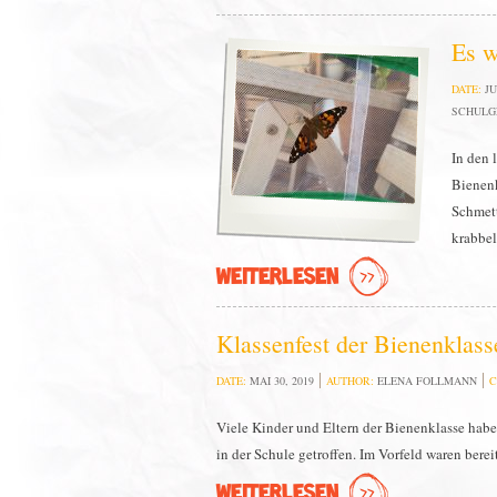
Es w
DATE:
JU
SCHULG
In den 
Bienenk
Schmett
krabbe
WEITERLESEN
Klassenfest der Bienenklass
DATE:
MAI 30, 2019
AUTHOR:
ELENA FOLLMANN
C
Viele Kinder und Eltern der Bienenklasse habe
in der Schule getroffen. Im Vorfeld waren bere
WEITERLESEN