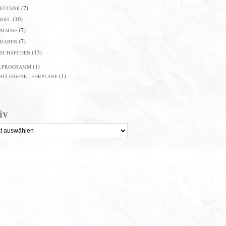
(7)
FÜCHSE
(10)
IGEL
(7)
MÄUSE
(7)
RABEN
(13)
SCHÄFCHEN
(1)
LPROGRAMM
(1)
HULEIGENE LEHRPLÄNE
iv