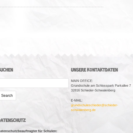
SUCHEN
UNSERE KONTAKTDATEN
earch
MAIN OFFICE:
or:
Grundschule am Schlosspark Parkallee 7
32816 Schieder-Schwalenberg
E-MAIL:
grundschuleschieder@schieder-
schwalenberg.de
DATENSCHUTZ
atenschutzbeauftragter für Schulen: