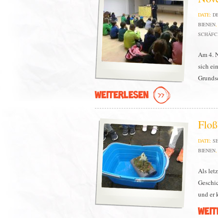
DATE:
DE
BIENEN
SCHÄFC
Am 4. N
sich ei
Grundsc
WEITERLESEN
Floß
DATE:
SE
BIENEN
Als let
Geschic
und er 
WEIT