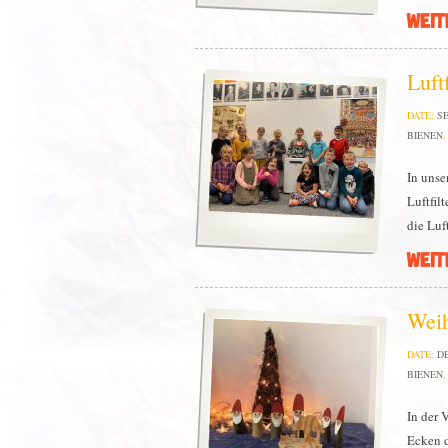
WEIT
Luft
DATE:
SE
BIENEN
In unse
Luftfil
die Luf
WEIT
Wei
DATE:
DE
BIENEN
In der 
Ecken d