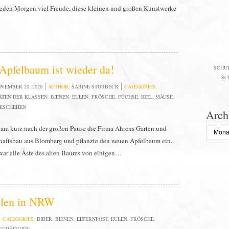
eden Morgen viel Freude, diese kleinen und großen Kunstwerke
Apfelbaum ist wieder da!
SCHU
SC
OVEMBER 20, 2020
AUTHOR:
SABINE STORBECK
CATEGORIES:
ÄTEN DER KLASSEN
,
BIENEN
,
EULEN
,
FRÖSCHE
,
FÜCHSE
,
IGEL
,
MÄUSE
,
ESCHEHEN
Arch
am kurz nach der großen Pause die Firma Ahrens Garten und
Archiv
aftsbau aus Blomberg und pflanzte den neuen Apfelbaum ein.
war alle Äste des alten Baums von einigen…
ulen in NRW
CATEGORIES:
BIBER
,
BIENEN
,
ELTERNPOST
,
EULEN
,
FRÖSCHE
,