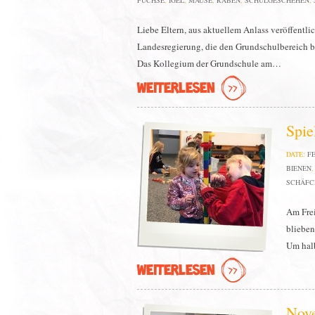
FÜCHSE
,
IGEL
,
MÄUSE
,
RABEN
,
SCHULGESCHEHEN
,
Liebe Eltern, aus aktuellem Anlass veröffentli
Landesregierung, die den Grundschulbereich b
Das Kollegium der Grundschule am…
WEITERLESEN
Spie
DATE:
FE
BIENEN
SCHÄFC
Am Frei
blieben
Um halb
WEITERLESEN
Nov