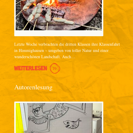
Letzte Woche verbrachten die dritten Klassen ihre Klassenfahrt
in Himmighausen – umgeben von toller Natur und einer
wunderschönen Landschaft. Auch…
WEITERLESEN
Autorenlesung
.