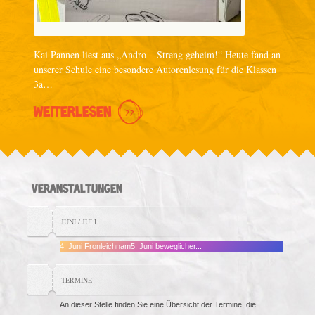
Kai Pannen liest aus „Andro – Streng geheim!“ Heute fand an
unserer Schule eine besondere Autorenlesung für die Klassen
3a…
WEITERLESEN
VERANSTALTUNGEN
JUNI / JULI
4. Juni Fronleichnam5. Juni beweglicher...
TERMINE
An dieser Stelle finden Sie eine Übersicht der Termine, die...