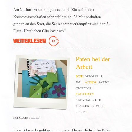
Am 24. Juni waren einige aus den 4. Klasse bei den
Kreismeisterschaften sehr erfolgreich. 28 Mannschaften
gingen an den Start, die Schiederaner erkämpften sich den 3.
Platz . Herzlichen Glückwunsch!!
WEITERLESEN
Paten bei der
Arbeit
DATE:
OKTOBER 11,
2021
AUTHOR:
SABINE
STORBECK
CATEGORIES:
AKTIVITÄTEN DER
KLASSEN
,
FRÖSCHE
,
FÜCHSE
,
SCHULGESCHEHEN
In der Klasse 1a geht es rund um das Thema Herbst. Die Paten