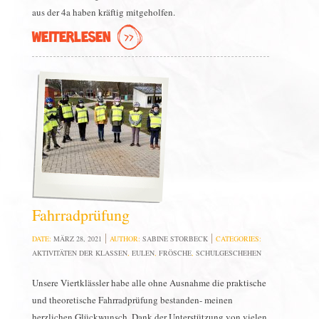
aus der 4a haben kräftig mitgeholfen.
WEITERLESEN
Fahrradprüfung
DATE:
MÄRZ 28, 2021
AUTHOR:
SABINE STORBECK
CATEGORIES:
AKTIVITÄTEN DER KLASSEN
,
EULEN
,
FRÖSCHE
,
SCHULGESCHEHEN
Unsere Viertklässler habe alle ohne Ausnahme die praktische
und theoretische Fahrradprüfung bestanden- meinen
herzlichen Glückwunsch. Dank der Unterstützung von vielen