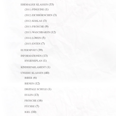
(33)
EHEMALIGE KLASSEN
(1)
(2011) PINGUINE
(3)
(2012) EICHHÖRNCHEN
(3)
(2012) KOALAS
(9)
(2013) FRÖSCHE
(12)
(2013) WASCHBÄREN
(5)
(2014) LÖWEN
(7)
(2015) ENTEN
(39)
ELTERNPOST
(13)
INFORMATIONEN
(1)
HYGIENEPLAN
(1)
KINDERPARLAMENT
(40)
UNSERE KLASSEN
(6)
BIBER
(12)
BIENEN
(1)
DIGITALE SCHULE
(13)
EULEN
(16)
FRÖSCHE
(7)
FÜCHSE
(10)
IGEL