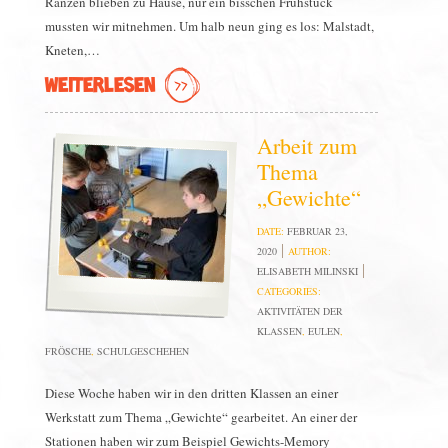
Ranzen blieben zu Hause, nur ein bisschen Frühstück
mussten wir mitnehmen. Um halb neun ging es los: Malstadt,
Kneten,…
WEITERLESEN
Arbeit zum
Thema
„Gewichte“
DATE:
FEBRUAR 23,
2020
AUTHOR:
ELISABETH MILINSKI
CATEGORIES:
AKTIVITÄTEN DER
KLASSEN
,
EULEN
,
FRÖSCHE
,
SCHULGESCHEHEN
Diese Woche haben wir in den dritten Klassen an einer
Werkstatt zum Thema „Gewichte“ gearbeitet. An einer der
Stationen haben wir zum Beispiel Gewichts-Memory