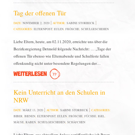
Tag der offenen Tür
DATE:
NOVEMBER 2, 2020
AUTHOR:
SABINE STORBECK
CATEGORIES:
ELTERNPOST
,
EULEN
,
FRÖSCHE
,
SCHULGESCHEHEN
Liebe Eltern, heute, am 02.11.2020, erreichte uns über die
Bezirksregierung Detmold folgende Nachricht: … „Tage der
offenen Tür ebenso wie Elternabende und Schulfeste fallen
offenkundig nicht unter besondere Regelungen der…
WEITERLESEN
Kein Unterricht an den Schulen in
NRW
DATE:
MÄRZ 13, 2020
AUTHOR:
SABINE STORBECK
CATEGORIES:
BIBER
,
BIENEN
,
ELTERNPOST
,
EULEN
,
FRÖSCHE
,
FÜCHSE
,
IGEL
,
MÄUSE
,
RABEN
,
SCHULGESCHEHEN
,
SCHÄFCHEN
Liebe Eltern, aus aktuellem Anlass veröffentliche ich Ihnen