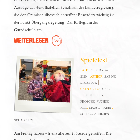
Auszüge aus der offiziellen Schulmail der Landesregierung,
die den Grundschulbereich betreffen: Besonders wichtig ist
der Punkt Übergangsregelung: Das Kollegium der
Grundschule am…
WEITERLESEN
Spielefest
DATE:
FEBRUAR 26,
2020
AUTHOR:
SABINE
STORBECK
CATEGORIES:
BIBER
,
BIENEN
,
EULEN
,
FRÖSCHE
,
FÜCHSE
,
IGEL
,
MÄUSE
,
RABEN
,
SCHULGESCHEHEN
,
SCHÄFCHEN
Am Freitag haben wir uns alle zur 2. Stunde getroffen. Die