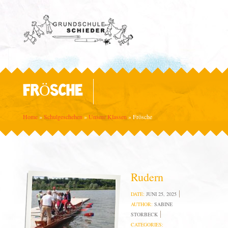
FRÖSCHE
Home
»
Schulgeschehen
»
Unsere Klassen
»
Frösche
Rudern
DATE:
JUNI 25, 2025
AUTHOR:
SABINE
STORBECK
CATEGORIES: