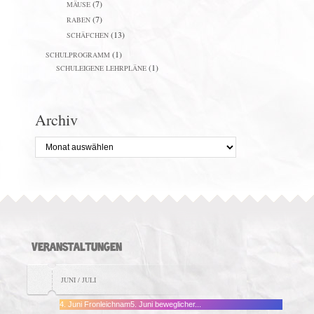
(7)
MÄUSE
(7)
RABEN
(13)
SCHÄFCHEN
(1)
SCHULPROGRAMM
(1)
SCHULEIGENE LEHRPLÄNE
Archiv
Archiv
VERANSTALTUNGEN
JUNI / JULI
4. Juni Fronleichnam5. Juni beweglicher...