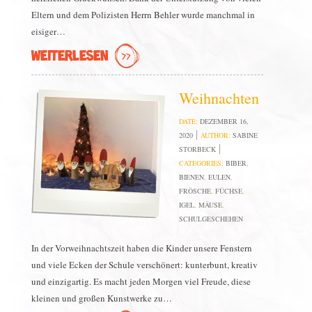
Eltern und dem Polizisten Herrn Behler wurde manchmal in
eisiger…
WEITERLESEN
Weihnachten
DATE:
DEZEMBER 16,
2020
AUTHOR:
SABINE
STORBECK
CATEGORIES:
BIBER
,
BIENEN
,
EULEN
,
FRÖSCHE
,
FÜCHSE
,
IGEL
,
MÄUSE
,
SCHULGESCHEHEN
In der Vorweihnachtszeit haben die Kinder unsere Fenstern
und viele Ecken der Schule verschönert: kunterbunt, kreativ
und einzigartig. Es macht jeden Morgen viel Freude, diese
kleinen und großen Kunstwerke zu…