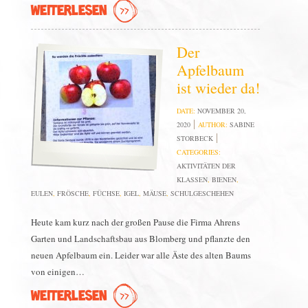
WEITERLESEN
Der
Apfelbaum
ist wieder da!
DATE:
NOVEMBER 20,
2020
AUTHOR:
SABINE
STORBECK
CATEGORIES:
AKTIVITÄTEN DER
KLASSEN
,
BIENEN
,
EULEN
,
FRÖSCHE
,
FÜCHSE
,
IGEL
,
MÄUSE
,
SCHULGESCHEHEN
Heute kam kurz nach der großen Pause die Firma Ahrens
Garten und Landschaftsbau aus Blomberg und pflanzte den
neuen Apfelbaum ein. Leider war alle Äste des alten Baums
von einigen…
WEITERLESEN