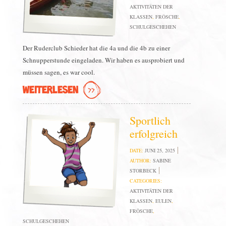
AKTIVITÄTEN DER
KLASSEN
,
FRÖSCHE
,
SCHULGESCHEHEN
Der Ruderclub Schieder hat die 4a und die 4b zu einer
Schnupperstunde eingeladen. Wir haben es ausprobiert und
müssen sagen, es war cool.
WEITERLESEN
Sportlich
erfolgreich
DATE:
JUNI 25, 2025
AUTHOR:
SABINE
STORBECK
CATEGORIES:
AKTIVITÄTEN DER
KLASSEN
,
EULEN
,
FRÖSCHE
,
SCHULGESCHEHEN