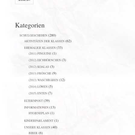
Kategorien
(280)
SCHULGESCHEHEN
(62)
AKTIVITÄTEN DER KLASSEN
(33)
EHEMALIGE KLASSEN
(1)
(2011) PINGUINE
(3)
(2012) EICHHÖRNCHEN
(3)
(2012) KOALAS
(9)
(2013) FRÖSCHE
(12)
(2013) WASCHBÄREN
(5)
(2014) LÖWEN
(7)
(2015) ENTEN
(39)
ELTERNPOST
(13)
INFORMATIONEN
(1)
HYGIENEPLAN
(1)
KINDERPARLAMENT
(40)
UNSERE KLASSEN
(6)
BIBER