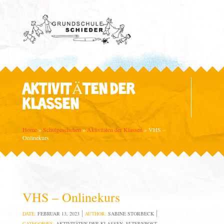
AKTIVITÄTEN DER
KLASSEN
Home
»
Schulgeschehen
»
Aktivitäten der Klassen
»
VHS –
Onlinekurs
VHS – Onlinekurs
DATE:
FEBRUAR 13, 2023
AUTHOR:
SABINE STORBECK
CATEGORIES:
AKTIVITÄTEN DER KLASSEN
,
ELTERNPOST
,