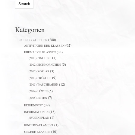
Kategorien
(280)
SCHULGESCHEHEN
(62)
AKTIVITÄTEN DER KLASSEN
(33)
EHEMALIGE KLASSEN
(1)
(2011) PINGUINE
(3)
(2012) EICHHÖRNCHEN
(3)
(2012) KOALAS
(9)
(2013) FRÖSCHE
(12)
(2013) WASCHBÄREN
(5)
(2014) LÖWEN
(7)
(2015) ENTEN
(39)
ELTERNPOST
(13)
INFORMATIONEN
(1)
HYGIENEPLAN
(1)
KINDERPARLAMENT
(40)
UNSERE KLASSEN