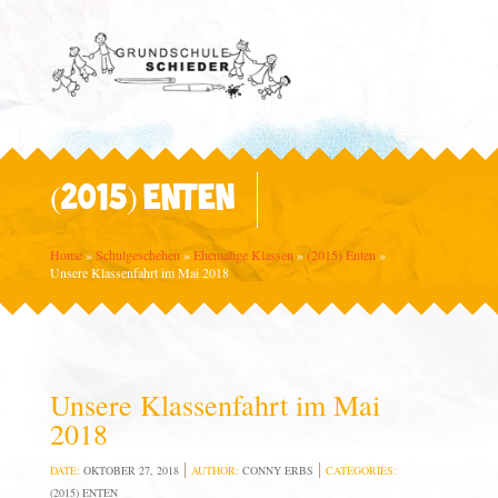
(2015) ENTEN
Home
»
Schulgeschehen
»
Ehemalige Klassen
»
(2015) Enten
»
Unsere Klassenfahrt im Mai 2018
Unsere Klassenfahrt im Mai
2018
DATE:
OKTOBER 27, 2018
AUTHOR:
CONNY ERBS
CATEGORIES:
(2015) ENTEN