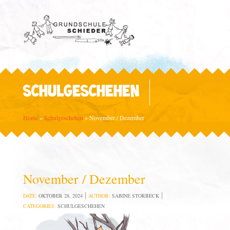
SCHULGESCHEHEN
Home
»
Schulgeschehen
»
November / Dezember
November / Dezember
DATE:
OKTOBER 28, 2024
AUTHOR:
SABINE STORBECK
CATEGORIES:
SCHULGESCHEHEN