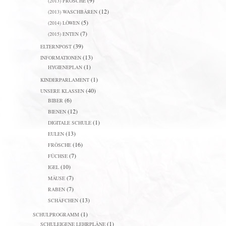
(9)
(2013) FRÖSCHE
(12)
(2013) WASCHBÄREN
(5)
(2014) LÖWEN
(7)
(2015) ENTEN
(39)
ELTERNPOST
(13)
INFORMATIONEN
(1)
HYGIENEPLAN
(1)
KINDERPARLAMENT
(40)
UNSERE KLASSEN
(6)
BIBER
(12)
BIENEN
(1)
DIGITALE SCHULE
(13)
EULEN
(16)
FRÖSCHE
(7)
FÜCHSE
(10)
IGEL
(7)
MÄUSE
(7)
RABEN
(13)
SCHÄFCHEN
(1)
SCHULPROGRAMM
(1)
SCHULEIGENE LEHRPLÄNE