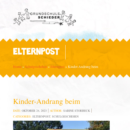
ELTERNPOST
Home
»
Schulgeschehen
»
Elternpost
»
Kinder-Andrang beim
Kinder-Andrang beim
DATE:
OKTOBER 24, 2023
AUTHOR:
SABINE STORBECK
CATEGORIES:
ELTERNPOST
,
SCHULGESCHEHEN