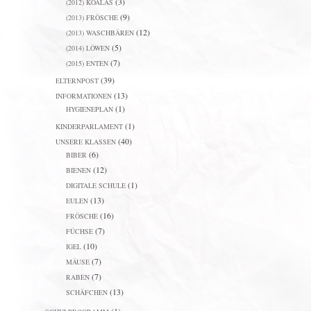
(3)
(2012) KOALAS
(9)
(2013) FRÖSCHE
(12)
(2013) WASCHBÄREN
(5)
(2014) LÖWEN
(7)
(2015) ENTEN
(39)
ELTERNPOST
(13)
INFORMATIONEN
(1)
HYGIENEPLAN
(1)
KINDERPARLAMENT
(40)
UNSERE KLASSEN
(6)
BIBER
(12)
BIENEN
(1)
DIGITALE SCHULE
(13)
EULEN
(16)
FRÖSCHE
(7)
FÜCHSE
(10)
IGEL
(7)
MÄUSE
(7)
RABEN
(13)
SCHÄFCHEN