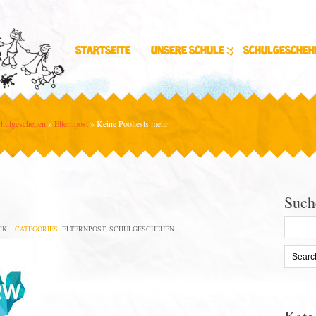
Startseite
Unsere Schule
Schulgescheh
hulgeschehen
»
Elternpost
»
Keine Pooltests mehr
Such
Search
CK
CATEGORIES:
ELTERNPOST
,
SCHULGESCHEHEN
for: