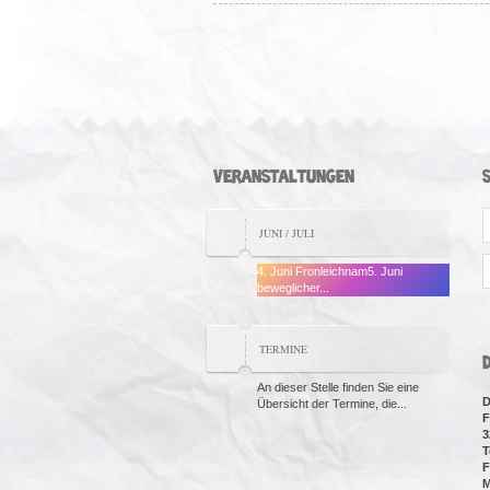
VERANSTALTUNGEN
S
JUNI / JULI
f
4. Juni Fronleichnam5. Juni
beweglicher...
TERMINE
An dieser Stelle finden Sie eine
D
Übersicht der Termine, die...
F
3
T
F
M