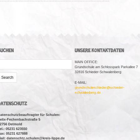
SUCHEN
UNSERE KONTAKTDATEN
earch
MAIN OFFICE:
or:
Grundschule am Schlosspark Parkallee 7
32816 Schieder-Schwalenberg
E-MAIL:
grundschuleschieder@schieder-
schwalenberg.de
DATENSCHUTZ
atenschutzbeauftragter für Schulen:
elix-Fechenbachstraße 5
2756 Detmold
el.: 05231 623550
ax: 05231 627888
ail: datenschtz.schulen@kreis-lippe.de