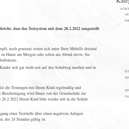
Kate
SCHU
AK
EH
richt, dass das Testsystem mit dem 28.2.2022 umgestellt
pft, noch genesen) testen sich unter Ihrer Mithilfe dreimal
gs zu Hause am Morgen oder schon am Abend zuvor. Sie
elbsttests.
e Kinder sich gar nicht erst auf den Schulweg machen und in
EL
IN
s Sie die Testungen mit Ihrem Kind regelmäßig und
KI
 Bescheinigung wird Ihnen von der Grundschule zur
UN
m 28.2.2022 Ihrem Kind bitte wieder mit in die Schule.
gung einer Teststelle über einen negativen Antigen-
n, der 24 Stunden gültig ist.