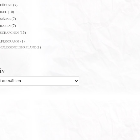
(7)
FÜCHSE
(10)
IGEL
(7)
MÄUSE
(7)
RABEN
(13)
SCHÄFCHEN
(1)
LPROGRAMM
(1)
HULEIGENE LEHRPLÄNE
iv