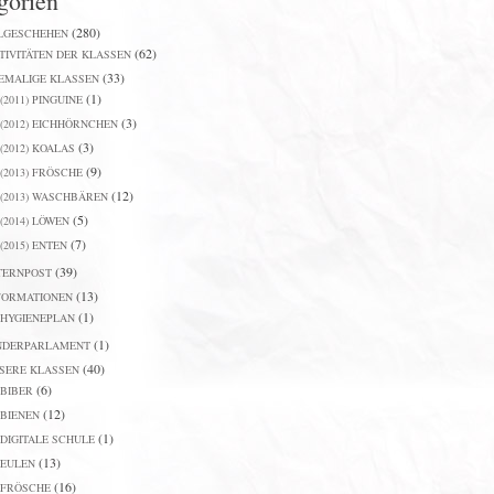
gorien
(280)
LGESCHEHEN
(62)
TIVITÄTEN DER KLASSEN
(33)
EMALIGE KLASSEN
(1)
(2011) PINGUINE
(3)
(2012) EICHHÖRNCHEN
(3)
(2012) KOALAS
(9)
(2013) FRÖSCHE
(12)
(2013) WASCHBÄREN
(5)
(2014) LÖWEN
(7)
(2015) ENTEN
(39)
TERNPOST
(13)
FORMATIONEN
(1)
HYGIENEPLAN
(1)
NDERPARLAMENT
(40)
SERE KLASSEN
(6)
BIBER
(12)
BIENEN
(1)
DIGITALE SCHULE
(13)
EULEN
(16)
FRÖSCHE