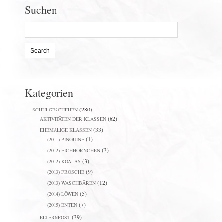
Suchen
Search
for:
Kategorien
(280)
SCHULGESCHEHEN
(62)
AKTIVITÄTEN DER KLASSEN
(33)
EHEMALIGE KLASSEN
(1)
(2011) PINGUINE
(3)
(2012) EICHHÖRNCHEN
(3)
(2012) KOALAS
(9)
(2013) FRÖSCHE
(12)
(2013) WASCHBÄREN
(5)
(2014) LÖWEN
(7)
(2015) ENTEN
(39)
ELTERNPOST