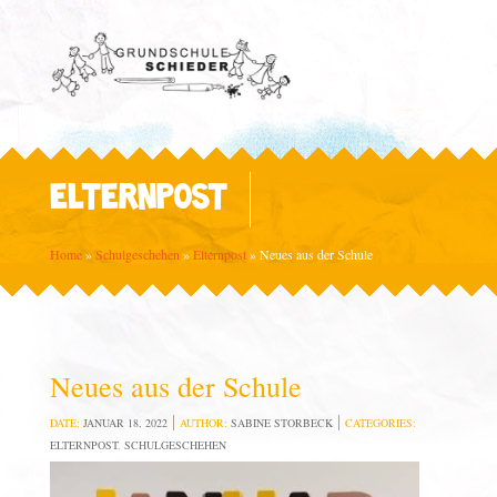
ELTERNPOST
Home
»
Schulgeschehen
»
Elternpost
»
Neues aus der Schule
Neues aus der Schule
DATE:
JANUAR 18, 2022
AUTHOR:
SABINE STORBECK
CATEGORIES:
ELTERNPOST
,
SCHULGESCHEHEN