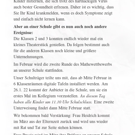
Kinder mitlernen, die sich trotz des hartnäckigen Virus
auch bester Gesundheit erfreuen. Daher ist es wichtig, dass
Sie Ihr Kind krankmelden, wenn es doch Symptome zeigt
und einfach nicht lernen kann.
Aber an einer Schule gibt es nun auch noch andere
Ereignisse:
Die Klassen 2 und 3 konnten endlich wieder mal ein
kleines Theaterstück genießen. Da folgen bestimmt auch
für die anderen Klassen noch kleine und größere
Unternehmungen.
Im Februar wird die zweite Runde des Mathewettbewerbs
an unserer Schule stattfinden.
Unser Schulträger teilte uns mit, dass ab Mitte Februar in
6 Klassenräumen digitale Tafeln installiert werden. Am
26.1. 22 kommt der Anbieter in die Schule, um sie ein
erstes Mal im Kollegium vorzustellen.
An diesem Tag
haben alle Kinder um 11.10 Uhr Schulschluss.
Eine zweite
Unterweisung findet dann Mitte Februar statt.
Wir bekommen bald Verstärkung: Frau Heidrich kommt
im März aus der Elternzeit zurück und wird uns wieder
mit Rat und Tat zur Seite stehen können.
Frau Prycia wird im März ihre Prüfung an unserer Schule