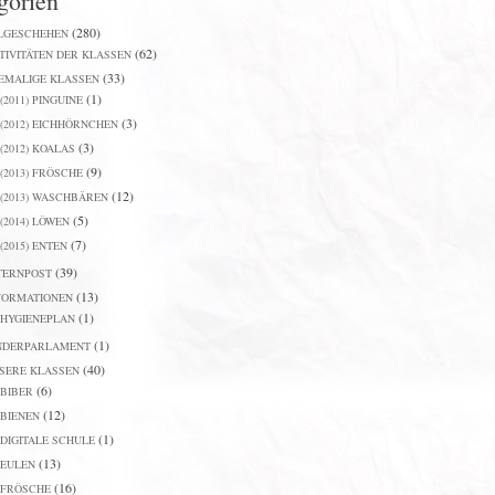
gorien
(280)
LGESCHEHEN
(62)
TIVITÄTEN DER KLASSEN
(33)
EMALIGE KLASSEN
(1)
(2011) PINGUINE
(3)
(2012) EICHHÖRNCHEN
(3)
(2012) KOALAS
(9)
(2013) FRÖSCHE
(12)
(2013) WASCHBÄREN
(5)
(2014) LÖWEN
(7)
(2015) ENTEN
(39)
TERNPOST
(13)
FORMATIONEN
(1)
HYGIENEPLAN
(1)
NDERPARLAMENT
(40)
SERE KLASSEN
(6)
BIBER
(12)
BIENEN
(1)
DIGITALE SCHULE
(13)
EULEN
(16)
FRÖSCHE