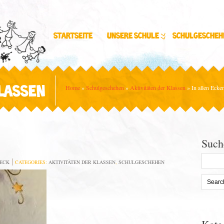
Startseite
Unsere Schule
Schulgescheh
Home
»
Schulgeschehen
»
Aktivitäten der Klassen
»
In allen Ecke
KLASSEN
Such
Search
BECK
CATEGORIES:
AKTIVITÄTEN DER KLASSEN
,
SCHULGESCHEHEN
for: