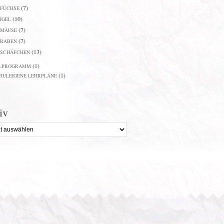
(7)
FÜCHSE
(10)
IGEL
(7)
MÄUSE
(7)
RABEN
(13)
SCHÄFCHEN
(1)
LPROGRAMM
(1)
HULEIGENE LEHRPLÄNE
iv