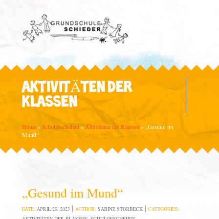
AKTIVITÄTEN DER
KLASSEN
Home
»
Schulgeschehen
»
Aktivitäten der Klassen
»
„Gesund im
Mund“
„Gesund im Mund“
DATE:
APRIL 20, 2023
AUTHOR:
SABINE STORBECK
CATEGORIES:
AKTIVITÄTEN DER KLASSEN
,
SCHULGESCHEHEN