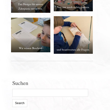
Das Design für unsere
Nun nur noch richtig putzen.
Zahnpasta entwerfen.
Wir wissen Bescheid
und beantworten alle Fragen.
Suchen
Search
for: