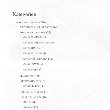
Kategorien
(280)
SCHULGESCHEHEN
(62)
AKTIVITÄTEN DER KLASSEN
(33)
EHEMALIGE KLASSEN
(1)
(2011) PINGUINE
(3)
(2012) EICHHÖRNCHEN
(3)
(2012) KOALAS
(9)
(2013) FRÖSCHE
(12)
(2013) WASCHBÄREN
(5)
(2014) LÖWEN
(7)
(2015) ENTEN
(39)
ELTERNPOST
(13)
INFORMATIONEN
(1)
HYGIENEPLAN
(1)
KINDERPARLAMENT
(40)
UNSERE KLASSEN
(6)
BIBER
(12)
BIENEN