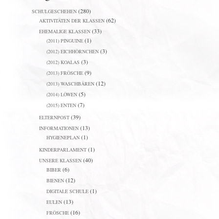
(280)
SCHULGESCHEHEN
(62)
AKTIVITÄTEN DER KLASSEN
(33)
EHEMALIGE KLASSEN
(1)
(2011) PINGUINE
(3)
(2012) EICHHÖRNCHEN
(3)
(2012) KOALAS
(9)
(2013) FRÖSCHE
(12)
(2013) WASCHBÄREN
(5)
(2014) LÖWEN
(7)
(2015) ENTEN
(39)
ELTERNPOST
(13)
INFORMATIONEN
(1)
HYGIENEPLAN
(1)
KINDERPARLAMENT
(40)
UNSERE KLASSEN
(6)
BIBER
(12)
BIENEN
(1)
DIGITALE SCHULE
(13)
EULEN
(16)
FRÖSCHE