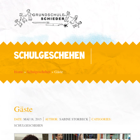
SCHULGESCHEHEN
Home
»
Schulgeschehen
»
Gäste
Gäste
DATE:
MAI 18, 2015
AUTHOR:
SABINE STORBECK
CATEGORIES:
SCHULGESCHEHEN