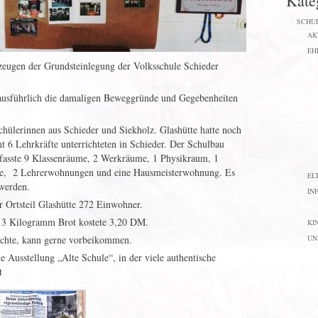
Kate
SCHU
AK
EH
zeugen der Grundsteinlegung der Volksschule Schieder
 ausführlich die damaligen Beweggründe und Gegebenheiten
hülerinnen aus Schieder und Siekholz. Glashütte hatte noch
t 6 Lehrkräfte unterrichteten in Schieder. Der Schulbau
fasste 9 Klassenräume, 2 Werkräume, 1 Physikraum, 1
me, 2 Lehrerwohnungen und eine Hausmeisterwohnung. Es
EL
werden.
IN
 Ortsteil Glashütte 272 Einwohner.
 3 Kilogramm Brot kostete 3,20 DM.
KI
chte, kann gerne vorbeikommen.
UN
 Ausstellung „Alte Schule“, in der viele authentische
t