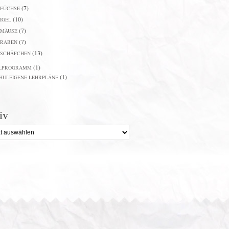
(7)
FÜCHSE
(10)
IGEL
(7)
MÄUSE
(7)
RABEN
(13)
SCHÄFCHEN
(1)
LPROGRAMM
(1)
HULEIGENE LEHRPLÄNE
iv