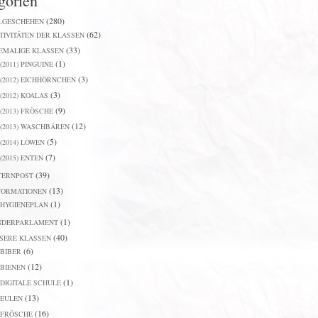
gorien
(280)
LGESCHEHEN
(62)
TIVITÄTEN DER KLASSEN
(33)
EMALIGE KLASSEN
(1)
(2011) PINGUINE
(3)
(2012) EICHHÖRNCHEN
(3)
(2012) KOALAS
(9)
(2013) FRÖSCHE
(12)
(2013) WASCHBÄREN
(5)
(2014) LÖWEN
(7)
(2015) ENTEN
(39)
TERNPOST
(13)
FORMATIONEN
(1)
HYGIENEPLAN
(1)
NDERPARLAMENT
(40)
SERE KLASSEN
(6)
BIBER
(12)
BIENEN
(1)
DIGITALE SCHULE
(13)
EULEN
(16)
FRÖSCHE