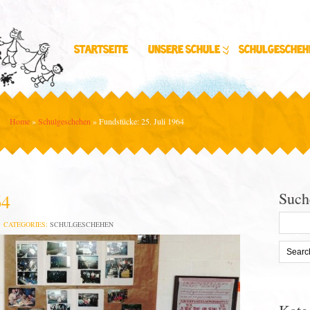
Startseite
Unsere Schule
Schulgescheh
Home
»
Schulgeschehen
»
Fundstücke: 25. Juli 1964
Such
64
Search
CATEGORIES:
SCHULGESCHEHEN
for: