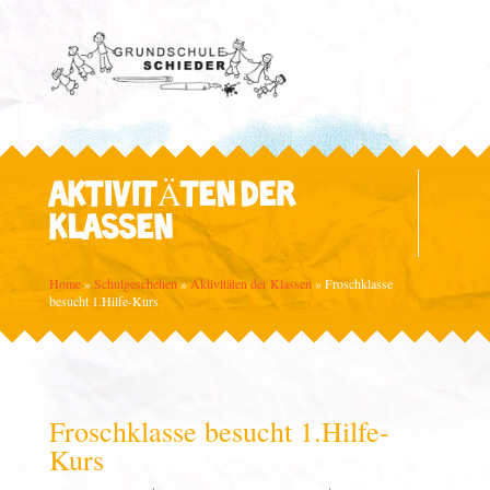
AKTIVITÄTEN DER
KLASSEN
Home
»
Schulgeschehen
»
Aktivitäten der Klassen
»
Froschklasse
besucht 1.Hilfe-Kurs
Froschklasse besucht 1.Hilfe-
Kurs