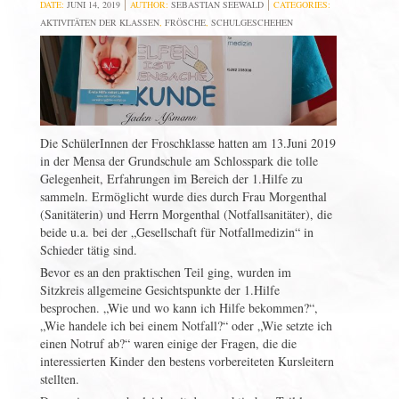
DATE:
JUNI 14, 2019
AUTHOR:
SEBASTIAN SEEWALD
CATEGORIES:
AKTIVITÄTEN DER KLASSEN
,
FRÖSCHE
,
SCHULGESCHEHEN
Die SchülerInnen der Froschklasse hatten am 13.Juni 2019
in der Mensa der Grundschule am Schlosspark die tolle
Gelegenheit, Erfahrungen im Bereich der 1.Hilfe zu
sammeln. Ermöglicht wurde dies durch Frau Morgenthal
(Sanitäterin) und Herrn Morgenthal (Notfallsanitäter), die
beide u.a. bei der „Gesellschaft für Notfallmedizin“ in
Schieder tätig sind.
Bevor es an den praktischen Teil ging, wurden im
Sitzkreis allgemeine Gesichtspunkte der 1.Hilfe
besprochen. „Wie und wo kann ich Hilfe bekommen?“,
„Wie handele ich bei einem Notfall?“ oder „Wie setzte ich
einen Notruf ab?“ waren einige der Fragen, die die
interessierten Kinder den bestens vorbereiteten Kursleitern
stellten.