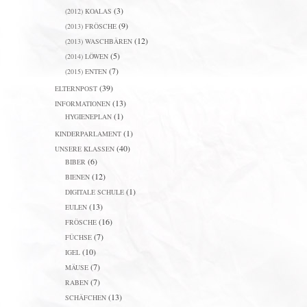
(3)
(2012) KOALAS
(9)
(2013) FRÖSCHE
(12)
(2013) WASCHBÄREN
(5)
(2014) LÖWEN
(7)
(2015) ENTEN
(39)
ELTERNPOST
(13)
INFORMATIONEN
(1)
HYGIENEPLAN
(1)
KINDERPARLAMENT
(40)
UNSERE KLASSEN
(6)
BIBER
(12)
BIENEN
(1)
DIGITALE SCHULE
(13)
EULEN
(16)
FRÖSCHE
(7)
FÜCHSE
(10)
IGEL
(7)
MÄUSE
(7)
RABEN
(13)
SCHÄFCHEN