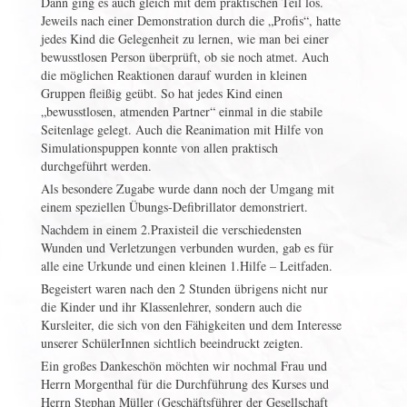
Dann ging es auch gleich mit dem praktischen Teil los.
Jeweils nach einer Demonstration durch die „Profis“, hatte
jedes Kind die Gelegenheit zu lernen, wie man bei einer
bewusstlosen Person überprüft, ob sie noch atmet. Auch
die möglichen Reaktionen darauf wurden in kleinen
Gruppen fleißig geübt. So hat jedes Kind einen
„bewusstlosen, atmenden Partner“ einmal in die stabile
Seitenlage gelegt. Auch die Reanimation mit Hilfe von
Simulationspuppen konnte von allen praktisch
durchgeführt werden.
Als besondere Zugabe wurde dann noch der Umgang mit
einem speziellen Übungs-Defibrillator demonstriert.
Nachdem in einem 2.Praxisteil die verschiedensten
Wunden und Verletzungen verbunden wurden, gab es für
alle eine Urkunde und einen kleinen 1.Hilfe – Leitfaden.
Begeistert waren nach den 2 Stunden übrigens nicht nur
die Kinder und ihr Klassenlehrer, sondern auch die
Kursleiter, die sich von den Fähigkeiten und dem Interesse
unserer SchülerInnen sichtlich beeindruckt zeigten.
Ein großes Dankeschön möchten wir nochmal Frau und
Herrn Morgenthal für die Durchführung des Kurses und
Herrn Stephan Müller (Geschäftsführer der Gesellschaft