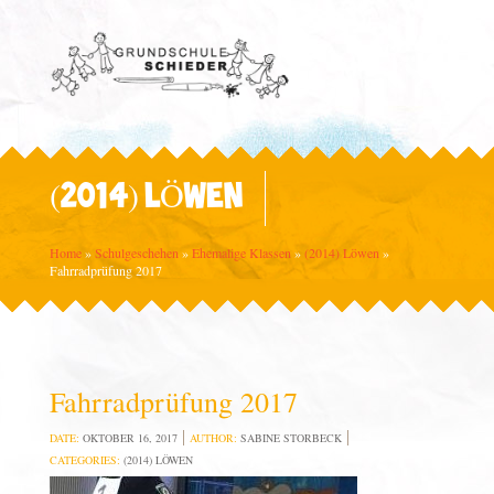
(2014) LÖWEN
Home
»
Schulgeschehen
»
Ehemalige Klassen
»
(2014) Löwen
»
Fahrradprüfung 2017
Fahrradprüfung 2017
DATE:
OKTOBER 16, 2017
AUTHOR:
SABINE STORBECK
CATEGORIES:
(2014) LÖWEN