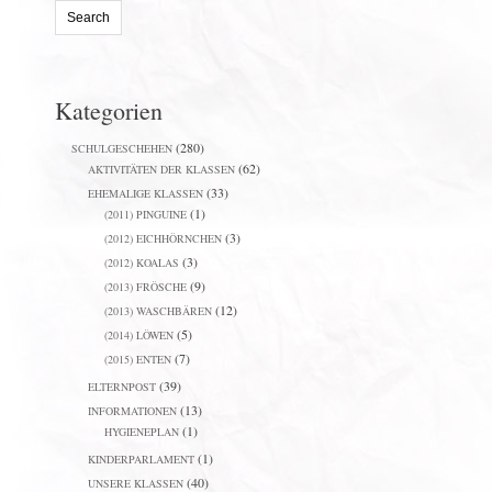
Kategorien
(280)
SCHULGESCHEHEN
(62)
AKTIVITÄTEN DER KLASSEN
(33)
EHEMALIGE KLASSEN
(1)
(2011) PINGUINE
(3)
(2012) EICHHÖRNCHEN
(3)
(2012) KOALAS
(9)
(2013) FRÖSCHE
(12)
(2013) WASCHBÄREN
(5)
(2014) LÖWEN
(7)
(2015) ENTEN
(39)
ELTERNPOST
(13)
INFORMATIONEN
(1)
HYGIENEPLAN
(1)
KINDERPARLAMENT
(40)
UNSERE KLASSEN