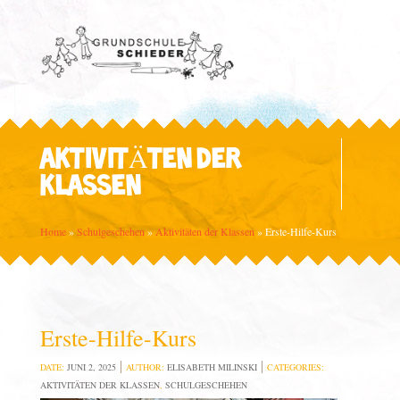
AKTIVITÄTEN DER
KLASSEN
Home
»
Schulgeschehen
»
Aktivitäten der Klassen
»
Erste-Hilfe-Kurs
Erste-Hilfe-Kurs
DATE:
JUNI 2, 2025
AUTHOR:
ELISABETH MILINSKI
CATEGORIES:
AKTIVITÄTEN DER KLASSEN
,
SCHULGESCHEHEN