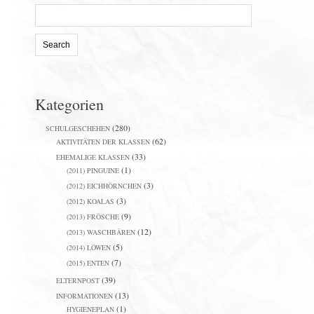
Search
for:
Kategorien
(280)
SCHULGESCHEHEN
(62)
AKTIVITÄTEN DER KLASSEN
(33)
EHEMALIGE KLASSEN
(1)
(2011) PINGUINE
(3)
(2012) EICHHÖRNCHEN
(3)
(2012) KOALAS
(9)
(2013) FRÖSCHE
(12)
(2013) WASCHBÄREN
(5)
(2014) LÖWEN
(7)
(2015) ENTEN
(39)
ELTERNPOST
(13)
INFORMATIONEN
(1)
HYGIENEPLAN