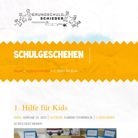
SCHULGESCHEHEN
Home
»
Schulgeschehen
»
1. Hilfe für Kids
1. Hilfe für Kids
DATE:
JANUAR 19, 2023
AUTHOR:
SABINE STORBECK
CATEGORIES:
SCHULGESCHEHEN