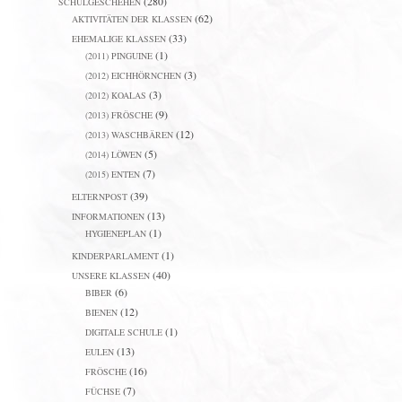
(280)
SCHULGESCHEHEN
(62)
AKTIVITÄTEN DER KLASSEN
(33)
EHEMALIGE KLASSEN
(1)
(2011) PINGUINE
(3)
(2012) EICHHÖRNCHEN
(3)
(2012) KOALAS
(9)
(2013) FRÖSCHE
(12)
(2013) WASCHBÄREN
(5)
(2014) LÖWEN
(7)
(2015) ENTEN
(39)
ELTERNPOST
(13)
INFORMATIONEN
(1)
HYGIENEPLAN
(1)
KINDERPARLAMENT
(40)
UNSERE KLASSEN
(6)
BIBER
(12)
BIENEN
(1)
DIGITALE SCHULE
(13)
EULEN
(16)
FRÖSCHE
(7)
FÜCHSE